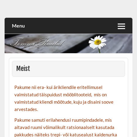
Skip
to
Tommi Riiulid OÜ
content
Menu
Meist
Pakume nii era- kui ärikliendile eritellimusel
valmistatud täispuidust mööblitooteid, mis on
valmistatud kliendi mõõtude, kuju ja disaini soove
arvestades.
Pakume samuti erilahendusi ruumipindadele, mis
aitavad ruumi võimalikult ratsionaalselt kasutada
pakkudes näiteks trepi- või katusealust kaldenurka