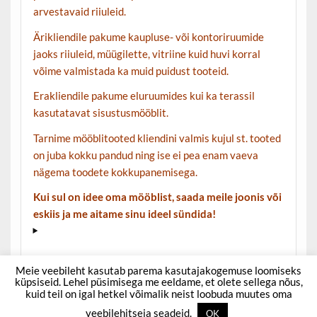
arvestavaid riiuleid.
Ärikliendile pakume kaupluse- või kontoriruumide
jaoks riiuleid, müügilette, vitriine kuid huvi korral
võime valmistada ka muid puidust tooteid.
Erakliendile pakume eluruumides kui ka terassil
kasutatavat sisustusmööblit.
Tarnime mööblitooted kliendini valmis kujul st. tooted
on juba kokku pandud ning ise ei pea enam vaeva
nägema toodete kokkupanemisega.
Kui sul on idee oma mööblist, saada meile joonis või
eskiis ja me aitame sinu ideel sündida!
Meie veebileht kasutab parema kasutajakogemuse loomiseks
küpsiseid. Lehel püsimisega me eeldame, et olete sellega nõus,
kuid teil on igal hetkel võimalik neist loobuda muutes oma
Powered by
WordPress
and
Courage
.
veebilehitseja seadeid.
OK