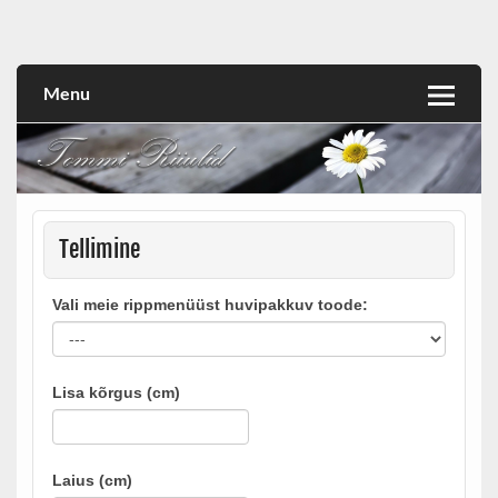
Skip
to
Tommi Riiulid OÜ
content
Menu
Tellimine
Esita
Vali meie rippmenüüst huvipakkuv toode:
tellimus
Lisa kõrgus (cm)
Laius (cm)