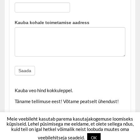
Kauba kohale toimetamise aadress
Saada
Kauba veo hind kokkuleppel.
Täname tellimuse eest! Võtame peatselt ühendust!
Meie veebileht kasutab parema kasutajakogemuse loomiseks
küpsiseid. Lehel püsimisega me eeldame, et olete sellega nõus,
kuid teil on igal hetkel võimalik neist loobuda muutes oma
Powered by
WordPress
and
Courage
.
veebilehitseja seadeid.
OK